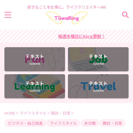
好きなことを仕事に。ライフクリエイターARI
毎週水曜日にblog更新！
テキスト
テキスト
subtext
subtext
テキスト
テキスト
subtext
subtext
HOME
>
ライフスタイル
>
雑談・日常
>
ビジネス・自己成長
ライフスタイル
未分類
雑談・日常