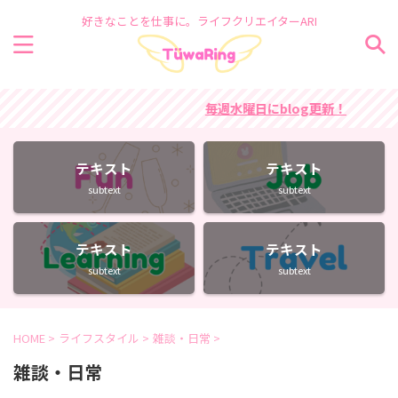
好きなことを仕事に。ライフクリエイターARI
毎週水曜日にblog更新！
テキスト
テキスト
subtext
subtext
テキスト
テキスト
subtext
subtext
HOME
>
ライフスタイル
>
雑談・日常
>
雑談・日常