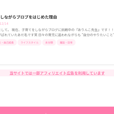
しながらブロブをはじめた理由
/12/14
まして。 現在、子育てをしながらブログに挑戦中の『ありんこ先生』です！！
ばれていたあだ名です笑 日々の育児に追われながらも ”自分のやりたいこと” .
ス・自己成長
ライフスタイル
未分類
雑談・日常
当サイトでは一部アフィリエイト広告を利用しています