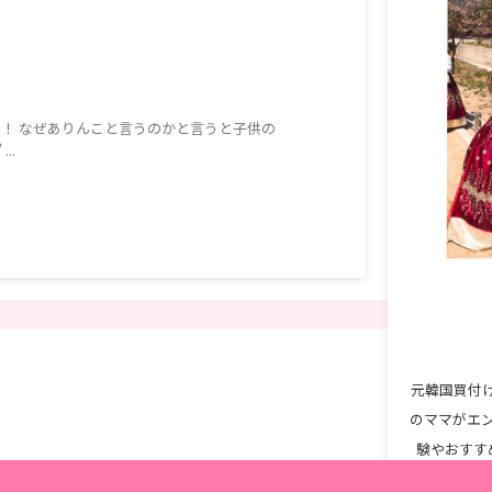
！ なぜありんこと言うのかと言うと子供の
..
元韓国買付け
のママがエ
験やおすす
など役